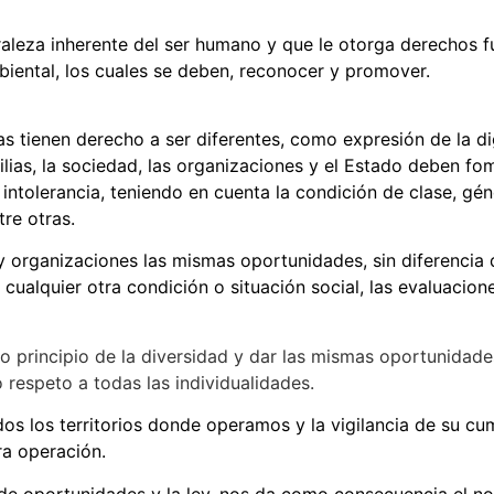
raleza inherente del ser humano y que le otorga derechos f
mbiental, los cuales se deben, reconocer y promover.
s tienen derecho a ser diferentes, como expresión de la d
milias, la sociedad, las organizaciones y el Estado deben fo
intolerancia, teniendo en cuenta la condición de clase, gén
tre otras.
 organizaciones las mismas oportunidades, sin diferencia de
a o cualquier otra condición o situación social, las evaluaci
o principio de la diversidad y dar las mismas oportunidades
 respeto a todas las individualidades.
os los territorios donde operamos y la vigilancia de su cu
a operación.
de oportunidades y la ley, nos da como consecuencia el no 