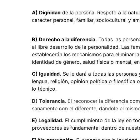
A) Dignidad
de la persona. Respeto a la natu
carácter personal, familiar, sociocultural y a
B) Derecho a la diferencia.
Todas las persona
al libre desarrollo de la personalidad. Las fa
establecerán los mecanismos para eliminar la 
identidad de género, salud física o mental, en
C) Igualdad.
Se le dará a todas las personas y
lengua, religión, opinión política o filosófic
lo técnico.
D) Tolerancia
. El reconocer la diferencia com
sanamente con el diferente, dándole el mismo
E) Legalidad.
El cumplimiento de la ley en tod
proveedores es fundamental dentro de nuestr
F) No corrupción.
El respeto por la igualdad 